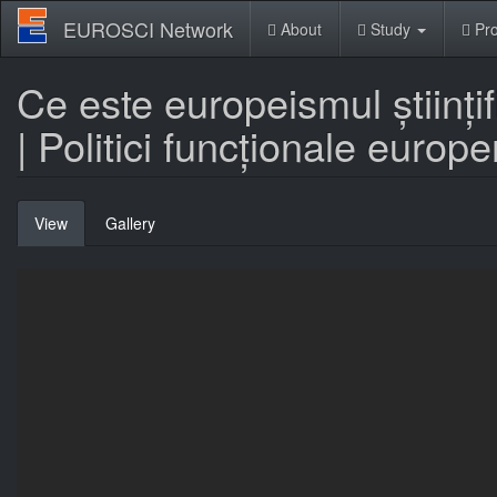
Skip
EUROSCI Network
About
Study
Pro
to
main
content
Ce este europeismul științif
| Politici funcționale europ
Primary
View
(active
Gallery
tabs
tab)