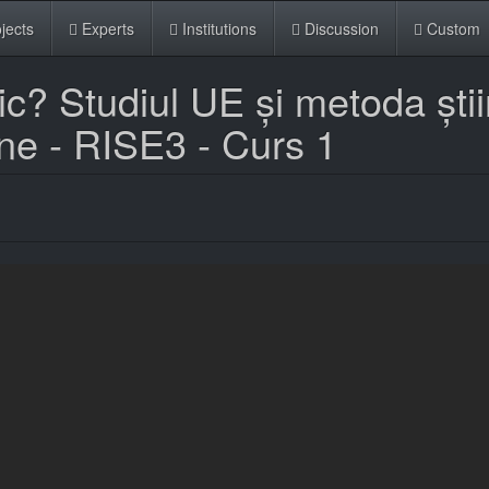
jects
Experts
Institutions
Discussion
Custom
ic? Studiul UE și metoda știin
ene - RISE3 - Curs 1