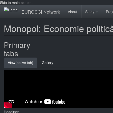
Skip to main content
EUROSCI Network
About
Study
Proj
Monopol: Economie politică
Primary
tabs
View
(active tab)
Gallery
Headline: