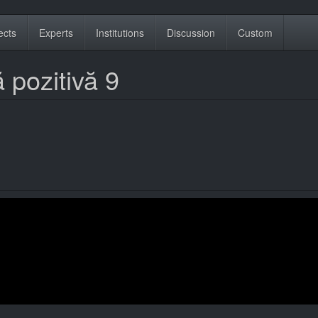
ects
Experts
Institutions
Discussion
Custom
 pozitivă 9