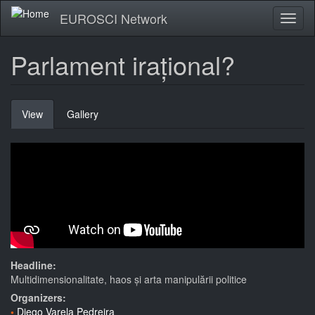
Skip
EUROSCI Network
Toggl
to
naviga
main
content
Parlament irațional?
Primary
View
(active
Gallery
tabs
tab)
Headline:
Multidimensionalitate, haos și arta manipulării politice
Organizers:
Diego Varela Pedreira