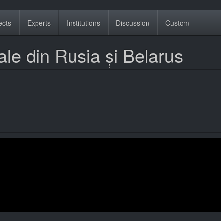
ects
Experts
Institutions
Discussion
Custom
ale din Rusia și Belarus