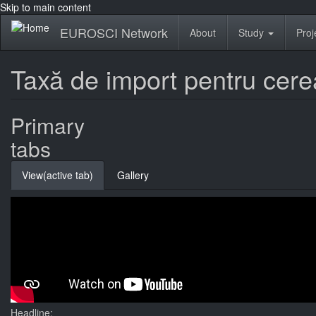
Skip to main content
EUROSCI Network
About
Study
Proj
Taxă de import pentru cere
Primary
tabs
View
(active tab)
Gallery
Headline: