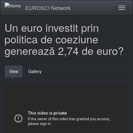
Skip
EUROSCI Network
Toggl
to
naviga
main
content
Un euro investit prin
politica de coeziune
generează 2,74 de euro?
Primary
View
(active
Gallery
tabs
tab)