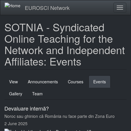
Skip
EUROSCI Network
Toggl
to
naviga
main
content
SOTNIA - Syndicated
Online Teaching for the
Network and Independent
Affiliates: Events
Primary
View
Announcements
Courses
Events
(active
tabs
tab)
Gallery
Team
Devaluare internă?
Noroc sau ghinion că România nu face parte din Zona Euro
2 June 2025